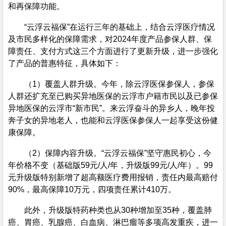
和再保障功能。
“云浮云福保”在运行三年的基础上，结合云浮医疗情况
及市民多样化的保障需求，对2024年度产品参保人群、保
障责任、支付方式这三个方面进行了更新升级，进一步强化
了产品的普惠特征，具体如下：
（1）覆盖人群升级。今年，除云浮医保参保人，参保
人群还扩充至已购买异地医保的云浮市户籍市民以及已参保
异地医保的云浮市“新市民”。来云浮奋斗的异乡人，晚年投
奔子女的异地老人，也能和云浮医保参保人一起享受这份健
康保障。
（2）保障内容升级。“云浮云福保”坚守惠民初心，今
年价格不变（基础版59元/人/年，升级版99元/人/年）。99
元升级版特别新增了超高额医疗费用报销，责任内最高赔付
90%，最高保障10万元，四项责任累计410万。
此外，升级版特药种类也从30种增加至35种，覆盖肺
癌、胃癌、乳腺癌、白血病、淋巴瘤等多项高发重疾，进一