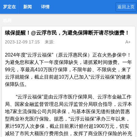
罗定在
新闻
详情
返回上页
线网
续保提醒！@云浮市民，为避免保障断开请尽快缴费！
2023-12-09 17:15
来源:
A+
2024年度“云浮云福保”（原云浮惠民保）正在火热参保中！
为避免您和家人下一年度保障缺失，请抓紧时间缴费。一年
99元，享最高410万医疗保障，不限年龄、不限病史，来了
云浮就能保，截止目前超10万人已加入“云浮云福保”的健康
保障队伍。
“云浮云福保”是由云浮市医疗保障局、云浮市金融工作
局、国家金融监督管理总局云浮监管分局联合指导，云浮本
地7家主流保险公司共同承保，与基本医保无缝衔接的普惠
型商业补充医疗保险。据悉，“云浮云福保”承办三年以来，
累计59万人次参保，截止目前累计赔付超1900万元，切实
减轻了市民大额医疗费用负担，发挥了商业医疗保险的补充