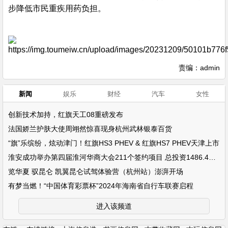
步降低市民重疾用药负担。
责编：admin
新闻
娱乐
财经
汽车
女性
创新技术加持，红旗天工08重磅发布
法国娇兰护肤大使周翊然惊喜现身杭州武林银泰百货
“旗”乐缤纷，炫动津门！红旗HS3 PHEV & 红旗HS7 PHEV天津上市
淮安成功举办第四届淮河华商大会211个签约项目 总投资1486.4亿元
览华夏 驭昆仑 凯翼昆仑试驾体验营（杭州站）澎湃开场
有梦当燃！“中国体育彩票杯”2024年海南省自行车联赛启程
进入该频道